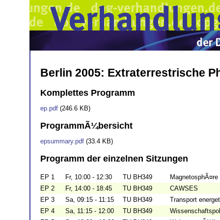
Berlin 2005: Extraterrestrische P
Komplettes Programm
ep.pdf
(246.6 KB)
ProgrammÃ¼bersicht
epsummary.pdf
(33.4 KB)
Programm der einzelnen Sitzungen
EP 1
Fr, 10:00 - 12:30
TU BH349
MagnetosphÃ¤re 
EP 2
Fr, 14:00 - 18:45
TU BH349
CAWSES
EP 3
Sa, 09:15 - 11:15
TU BH349
Transport energet
EP 4
Sa, 11:15 - 12:00
TU BH349
Wissenschaftspol