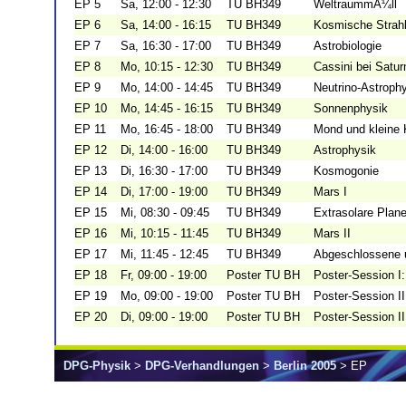
EP 5
Sa, 12:00 - 12:30
TU BH349
WeltraummÃ¼ll
EP 6
Sa, 14:00 - 16:15
TU BH349
Kosmische Strah
EP 7
Sa, 16:30 - 17:00
TU BH349
Astrobiologie
EP 8
Mo, 10:15 - 12:30
TU BH349
Cassini bei Satur
EP 9
Mo, 14:00 - 14:45
TU BH349
Neutrino-Astroph
EP 10
Mo, 14:45 - 16:15
TU BH349
Sonnenphysik
EP 11
Mo, 16:45 - 18:00
TU BH349
Mond und kleine 
EP 12
Di, 14:00 - 16:00
TU BH349
Astrophysik
EP 13
Di, 16:30 - 17:00
TU BH349
Kosmogonie
EP 14
Di, 17:00 - 19:00
TU BH349
Mars I
EP 15
Mi, 08:30 - 09:45
TU BH349
Extrasolare Plan
EP 16
Mi, 10:15 - 11:45
TU BH349
Mars II
EP 17
Mi, 11:45 - 12:45
TU BH349
Abgeschlossene 
EP 18
Fr, 09:00 - 19:00
Poster TU BH
Poster-Session 
EP 19
Mo, 09:00 - 19:00
Poster TU BH
Poster-Session I
EP 20
Di, 09:00 - 19:00
Poster TU BH
Poster-Session II
DPG-Physik
>
DPG-Verhandlungen
>
Berlin 2005
> EP