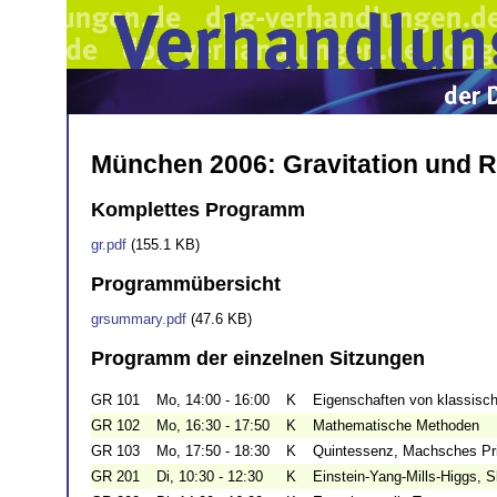
München 2006: Gravitation und Re
Komplettes Programm
gr.pdf
(155.1 KB)
Programmübersicht
grsummary.pdf
(47.6 KB)
Programm der einzelnen Sitzungen
GR 101
Mo, 14:00 - 16:00
K
Eigenschaften von klassisc
GR 102
Mo, 16:30 - 17:50
K
Mathematische Methoden
GR 103
Mo, 17:50 - 18:30
K
Quintessenz, Machsches Pr
GR 201
Di, 10:30 - 12:30
K
Einstein-Yang-Mills-Higgs,