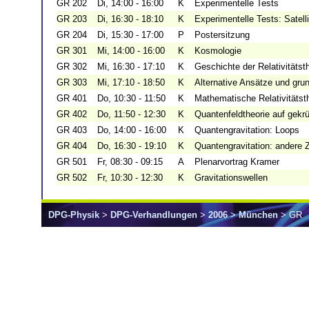
GR 202
Di, 14:00 - 16:00
K
Experimentelle Tests
GR 203
Di, 16:30 - 18:10
K
Experimentelle Tests: Satell
GR 204
Di, 15:30 - 17:00
P
Postersitzung
GR 301
Mi, 14:00 - 16:00
K
Kosmologie
GR 302
Mi, 16:30 - 17:10
K
Geschichte der Relativitätst
GR 303
Mi, 17:10 - 18:50
K
Alternative Ansätze und gr
GR 401
Do, 10:30 - 11:50
K
Mathematische Relativitätst
GR 402
Do, 11:50 - 12:30
K
Quantenfeldtheorie auf gek
GR 403
Do, 14:00 - 16:00
K
Quantengravitation: Loops
GR 404
Do, 16:30 - 19:10
K
Quantengravitation: andere
GR 501
Fr, 08:30 - 09:15
A
Plenarvortrag Kramer
GR 502
Fr, 10:30 - 12:30
K
Gravitationswellen
DPG-Physik
>
DPG-Verhandlungen
>
2006
>
München
> GR