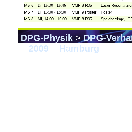
MS 6
Di, 16:00 - 16:45
VMP 8 R05
Laser-Resonanzio
MS 7
Di, 16:00 - 18:00
VMP 9 Poster
Poster
MS 8
Mi, 14:00 - 16:00
VMP 8 R05
Speicherringe, I
DPG-Physik
>
DPG-Verha
>
2009
>
Hamburg
> MS