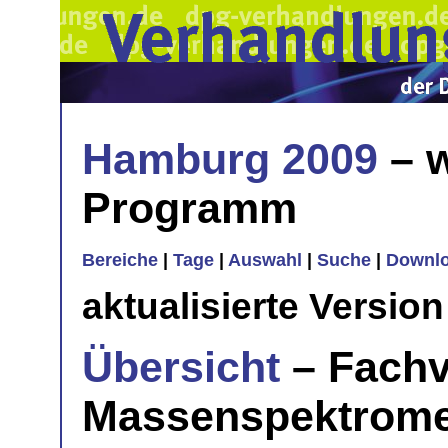
Hamburg 2009
– w
Programm
Bereiche
|
Tage
|
Auswahl
|
Suche
|
Downl
aktualisierte Versio
Übersicht
– Fach
Massenspektrome