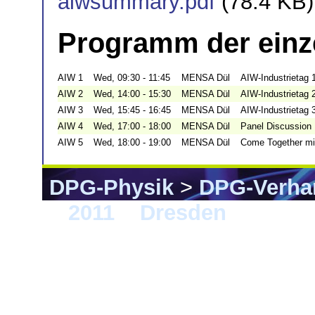
aiwsummary.pdf
(78.4 KB)
Programm der einz
AIW 1
Wed, 09:30 - 11:45
MENSA Dül
AIW-Industrietag 
AIW 2
Wed, 14:00 - 15:30
MENSA Dül
AIW-Industrietag 
AIW 3
Wed, 15:45 - 16:45
MENSA Dül
AIW-Industrietag 
AIW 4
Wed, 17:00 - 18:00
MENSA Dül
Panel Discussion
AIW 5
Wed, 18:00 - 19:00
MENSA Dül
Come Together mit
DPG-Physik
>
DPG-Verha
>
2011
>
Dresden
> AIW