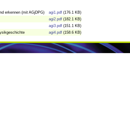
und erkennen (mit AGjDPG)
agi1.pdf
(176.1 KB)
agi2.pdf
(182.1 KB)
agi3.pdf
(151.1 KB)
ysikgeschichte
agi4.pdf
(158.6 KB)