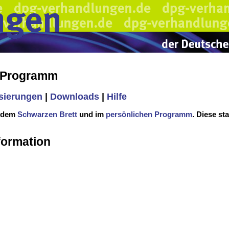
s Programm
isierungen
|
Downloads
|
Hilfe
f dem
Schwarzen Brett
und im
persönlichen Programm
. Diese st
formation