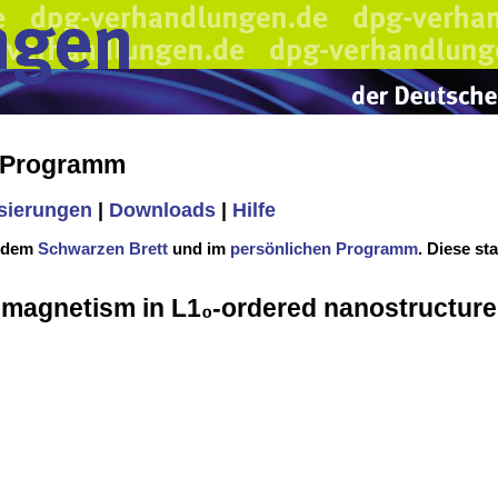
s Programm
isierungen
|
Downloads
|
Hilfe
f dem
Schwarzen Brett
und im
persönlichen Programm
. Diese st
magnetism in L1₀-ordered nanostructure