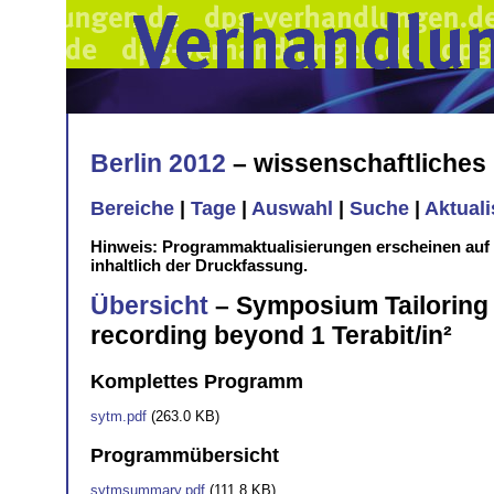
Berlin 2012
– wissenschaftliche
Bereiche
|
Tage
|
Auswahl
|
Suche
|
Aktual
Hinweis: Programmaktualisierungen erscheinen au
inhaltlich der Druckfassung.
Übersicht
– Symposium Tailoring 
recording beyond 1 Terabit/in²
Komplettes Programm
sytm.pdf
(263.0 KB)
Programmübersicht
sytmsummary.pdf
(111.8 KB)