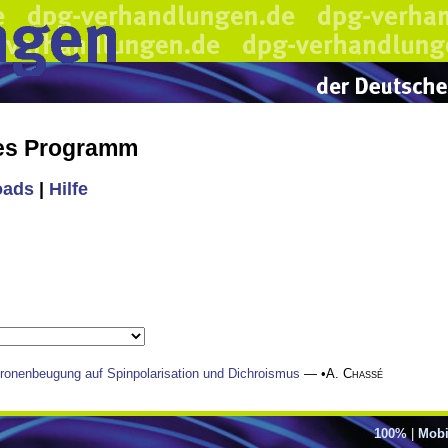
hes Programm
oads
|
Hilfe
tronenbeugung auf Spinpolarisation und Dichroismus
— •
A. Chassé
100%
|
Mobi