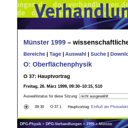
Münster 1999
– wissenschaftlic
Bereiche
|
Tage
|
Auswahl
|
Suche
|
Downl
O: Oberflächenphysik
O 37: Hauptvortrag
Freitag, 26. März 1999, 09:30–10:15, S10
Auswahlstatus für diese Sitzung:
09:30
O 37.1
Hauptvortrag:
Einfluß der Photoelek
DPG-Physik
>
DPG-Verhandlungen
>
1999
> Münster