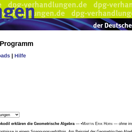
s Programm
oads
|
Hilfe
kodil erklären die Geometrische Algebra
— •
Martin Erik Horn
— ohne ins
enntnisse in einem Spannungsverhältnis. Am Beispiel der Geometrischen Algebr