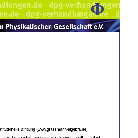
titutionelle Bindung (www.grassmann-algebra.de)
a wird dargestellt, wie dieses unkonventionell aufgelöst