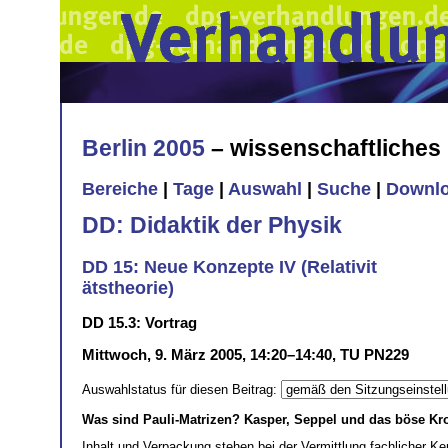
Berlin 2005
– wissenschaftliche
Bereiche
|
Tage
|
Auswahl
|
Suche
|
Downl
DD: Didaktik der Physik
DD 15: Neue Konzepte IV (Relativit
ätstheorie)
DD 15.3: Vortrag
Mittwoch, 9. März 2005, 14:20–14:40, TU PN229
Auswahlstatus für diesen Beitrag:
Was sind Pauli-Matrizen? Kasper, Seppel und das böse Kro
Inhalt und Verpackung stehen bei der Vermittlung fachlicher K