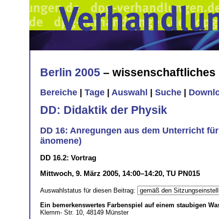
Berlin 2005
– wissenschaftliche
Bereiche
|
Tage
|
Auswahl
|
Suche
|
Downl
DD: Didaktik der Physik
DD 16: Anregungen aus dem Unterricht für
änomene)
DD 16.2: Vortrag
Mittwoch, 9. März 2005, 14:00–14:20, TU PN015
Auswahlstatus für diesen Beitrag:
Ein bemerkenswertes Farbenspiel auf einem staubigen Wass
Klemm- Str. 10, 48149 Münster