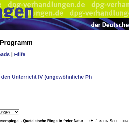
s Programm
oads
|
Hilfe
 den Unterricht IV (ungewöhnliche Ph
erspiegel - Queteletsche Ringe in freier Natur
— •
H. Joachim Schlichtin