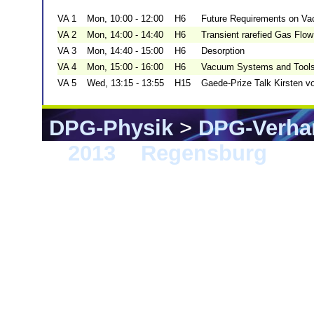
VA 1
Mon, 10:00 - 12:00
H6
Future Requirements on 
VA 2
Mon, 14:00 - 14:40
H6
Transient rarefied Gas Flow
VA 3
Mon, 14:40 - 15:00
H6
Desorption
VA 4
Mon, 15:00 - 16:00
H6
Vacuum Systems and Tool
VA 5
Wed, 13:15 - 13:55
H15
Gaede-Prize Talk Kirsten 
DPG-Physik
>
DPG-Verha
>
2013
>
Regensburg
> V