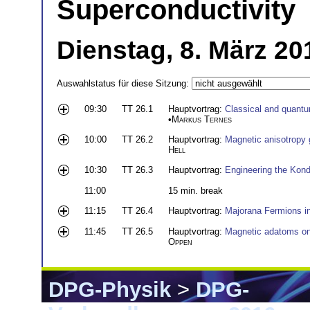
Superconductivity
Dienstag, 8. März 20
Auswahlstatus für diese Sitzung:
09:30
TT 26.1
Hauptvortrag:
Classical and quantu
•
Markus Ternes
10:00
TT 26.2
Hauptvortrag:
Magnetic anisotropy 
Hell
10:30
TT 26.3
Hauptvortrag:
Engineering the Kond
11:00
15 min. break
11:15
TT 26.4
Hauptvortrag:
Majorana Fermions i
11:45
TT 26.5
Hauptvortrag:
Magnetic adatoms on
Oppen
DPG-Physik
>
DPG-