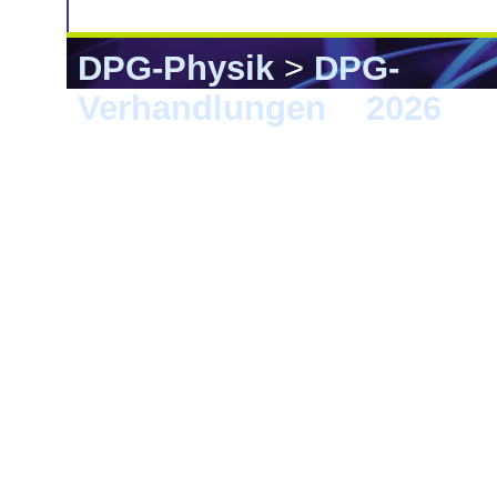
DPG-Physik
>
DPG-
Verhandlungen
>
2026
> 