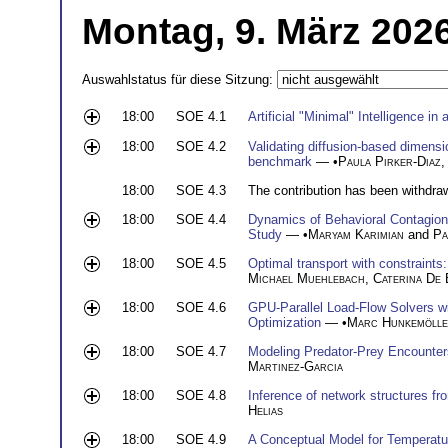
Montag, 9. März 2026
Auswahlstatus für diese Sitzung:
18:00
SOE 4.1
Artificial "Minimal" Intelligence 
18:00
SOE 4.2
Validating diffusion-based dimension
benchmark
— •
Paula Pirker-Diaz
18:00
SOE 4.3
The contribution has been withdra
18:00
SOE 4.4
Dynamics of Behavioral Contagion i
Study
— •
Maryam Karimian
and
Pa
18:00
SOE 4.5
Optimal transport with constraints
Michael Muehlebach
,
Caterina De
18:00
SOE 4.6
GPU-Parallel Load-Flow Solvers w
Optimization
— •
Marc Hunkemöll
18:00
SOE 4.7
Modeling Predator-Prey Encounters
Martinez-Garcia
18:00
SOE 4.8
Inference of network structures fr
Helias
18:00
SOE 4.9
A Conceptual Model for Temperatu