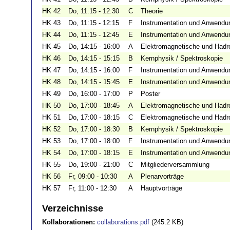
HK 42
Do, 11:15 - 12:30
C
Theorie
HK 43
Do, 11:15 - 12:15
F
Instrumentation und Anwendu
HK 44
Do, 11:15 - 12:45
E
Instrumentation und Anwendu
HK 45
Do, 14:15 - 16:00
A
Elektromagnetische und Hadr
HK 46
Do, 14:15 - 15:15
B
Kernphysik / Spektroskopie
HK 47
Do, 14:15 - 16:00
F
Instrumentation und Anwendu
HK 48
Do, 14:15 - 15:45
E
Instrumentation und Anwendu
HK 49
Do, 16:00 - 17:00
P
Poster
HK 50
Do, 17:00 - 18:45
A
Elektromagnetische und Hadr
HK 51
Do, 17:00 - 18:15
C
Elektromagnetische und Hadr
HK 52
Do, 17:00 - 18:30
B
Kernphysik / Spektroskopie
HK 53
Do, 17:00 - 18:00
F
Instrumentation und Anwendu
HK 54
Do, 17:00 - 18:15
E
Instrumentation und Anwendu
HK 55
Do, 19:00 - 21:00
C
Mitgliederversammlung
HK 56
Fr, 09:00 - 10:30
A
Plenarvorträge
HK 57
Fr, 11:00 - 12:30
A
Hauptvorträge
Verzeichnisse
Kollaborationen:
collaborations.pdf
(245.2 KB)