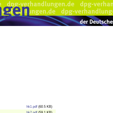
hk1.pdf
(60.5 KB)
hk2.pdf
(59.1 KB)