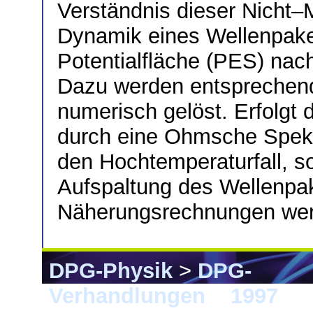
Verständnis dieser Nicht–
Dynamik eines Wellenpaket
Potentialfläche (PES) nac
Dazu werden entsprechend
numerisch gelöst. Erfolgt 
durch eine Ohmsche Spekt
den Hochtemperaturfall, s
Aufspaltung des Wellenpake
Näherungsrechnungen werde
DPG-Physik
>
DPG-
Verhandlungen
>
1997
> M