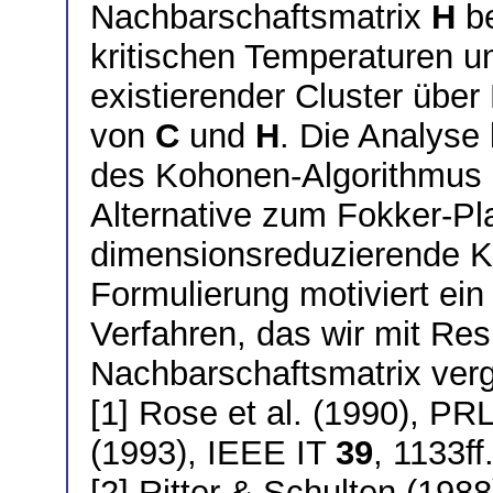
Nachbarschaftsmatrix
H
be
kritischen Temperaturen u
existierender Cluster übe
von
C
und
H
. Die Analyse 
des Kohonen-Algorithmus e
Alternative zum Fokker-Pl
dimensionsreduzierende Ka
Formulierung motiviert ein 
Verfahren, das wir mit Res
Nachbarschaftsmatrix verg
[1] Rose et al. (1990), PR
(1993), IEEE IT
39
, 1133ff
[2] Ritter & Schulten (1988