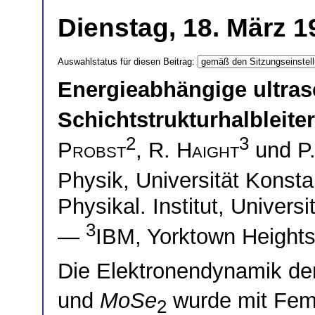
Dienstag, 18. März 1
Auswahlstatus für diesen Beitrag:
Energieabhängige ultrasc
Schichtstrukturhalbleite
2
3
Probst
,
R. Haight
und
P
Physik, Universität Kons
Physikal. Institut, Universi
3
—
IBM, Yorktown Heights
Die Elektronendynamik der
und
MoSe
wurde mit Fem
2