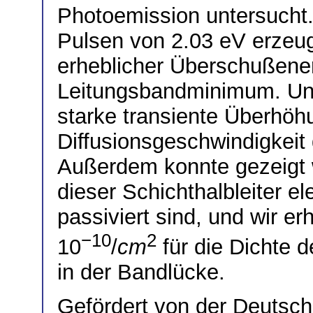
Photoemission untersucht.
Pulsen von 2.03 eV erzeug
erheblicher Überschußene
Leitungsbandminimum. Un
starke transiente Überhöh
Diffusionsgeschwindigkeit
Außerdem konnte gezeigt 
dieser Schichthalbleiter e
passiviert sind, und wir e
−10
2
10
/
cm
für die Dichte d
in der Bandlücke.
Gefördert von der Deutsc