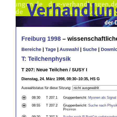
Freiburg 1998
– wissenschaftlic
Bereiche
|
Tage
|
Auswahl
|
Suche
|
Downl
T: Teilchenphysik
T 207: Neue Teilchen / SUSY I
Dienstag, 24. März 1998, 08:30–10:35, HS G
Auswahlstatus für diese Sitzung:
08:30
T 207.1
Gruppenbericht:
Myonen als Signal
08:55
T 207.2
Gruppenbericht:
Suche nach Physik
Pfeiffer
09:20
T 207.3
Suche nach R-Parit"at verletzende