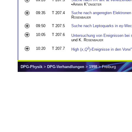
•
Armin K"ongeter
09:35
T 207.4
Suche nach angeregten Elektronen
Rosenbauer
09:50
T 207.5
Suche nach Leptoquarks in eγ-Wec
10:05
T 207.6
Untersuchung von Ereignissen bei
und
K. Rosenbauer
10:20
T 207.7
2
High (
x
,
Q
)-Ereignisse in den Vo
DPG-Physik
>
DPG-Verhandlungen
>
1998
> Freiburg