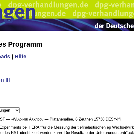
hes Programm
oads
|
Hilfe
n III
BST
— •
Wladimir Arkadov
— Platanenallee, 6 Zeuthen 15738 DESY-IfH
eriments bei HERA f"ur die Messung der tiefinelastischen ep Wechselwirkung
lfe des BST identifiziert werden kann. Die Resultate der Untergrundunterdr"