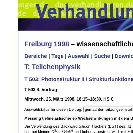
Freiburg 1998
– wissenschaftlic
Bereiche
|
Tage
|
Auswahl
|
Suche
|
Downl
T: Teilchenphysik
T 503: Photonstruktur II / Strukturfunktione
T 503.8: Vortrag
Mittwoch, 25. März 1998, 18:15–18:30, HS C
Auswahlstatus für diesen Beitrag:
Messung tiefinelastischer ep Wechselwirkungen mit dem 
Die Verwendung des Backward Silicon Trackers (BST) des H1 Exp
2
2
das bei kleinen
Q
<20
GeV
und hohen y gestreut wird, mit Hi