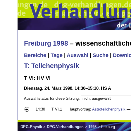
Freiburg 1998
– wissenschaftlic
Bereiche
|
Tage
|
Auswahl
|
Suche
|
Downl
T: Teilchenphysik
T VI: HV VI
Dienstag, 24. März 1998, 14:30–15:10, HS A
Auswahlstatus für diese Sitzung:
14:30
T VI.1
Hauptvortrag:
Astroteilchenphysik
— 
DPG-Physik
>
DPG-Verhandlungen
>
1998
> Freiburg