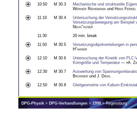
10:50
M 30.3
Mechanische und strukturelle Eigen
Werner Riehemann
und
Hans Ferkel
11:10
M 30.4
Untersuchung der Versetzungsstrukt
Versetzungsbewegung am Beispiel
Neuh"auser
11:30
20 min. break
11:50
M 30.5
Versetzungsdipolverteilungen in per
H"ahner
12:10
M 30.6
Untersuchung der Kinetik von PLC-V
Korngröße und Temperatur
— •
A. Zi
12:30
M 30.7
Auswertung von Spannungsrelaxation
Brunner
und
J. Diehl
12:50
M 30.8
Gleitgeometrie von Kalium-Einkrista
DPG-Physik
>
DPG-Verhandlungen
>
1998
> Regensburg