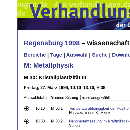
Regensburg 1998
– wissenschaft
Bereiche
|
Tage
|
Auswahl
|
Suche
|
Downl
M: Metallphysik
M 30: Kristallplastizität III
Freitag, 27. März 1998, 10:10–13:10, H 38
Auswahlstatus für diese Sitzung:
10:10
M 30.1
Temperaturabhängigkeit der Positro
Holzwarth
und
K. Maier
10:30
M 30.2
Nanohärtemessung im Kraftmikrosk
Vehoff