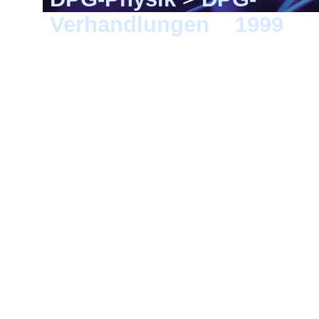
Verhandlungen
>
1999
> M