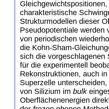
Gleichgewichtspositionen
charakteristische Schwin
Strukturmodellen dieser O
Pseudopotentiale werden 
von periodischen wiederh
die Kohn-Sham-Gleichunge
sich die vorgeschlagenen 
für die experimentell beob
Rekonstruktionen, auch in 
Superzelle unterscheiden
von Silizium im
bulk
einges
Oberflächenenergien direk
der
frozen phonon
-Method