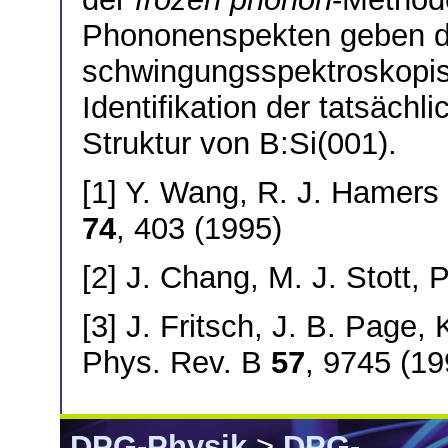
Phononenspekten geben det
schwingungsspektroskopi
Identifikation der tatsäch
Struktur von B:Si(001).
[1] Y. Wang, R. J. Hamers 
74
, 403 (1995)
[2] J. Chang, M. J. Stott,
[3] J. Fritsch, J. B. Page
Phys. Rev. B
57
, 9745 (19
DPG-Physik
>
DPG-