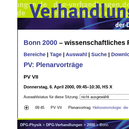
Bonn 2000
– wissenschaftliches
Bereiche
|
Tage
|
Auswahl
|
Suche
|
Downl
PV: Plenarvorträge
PV VII
Donnerstag, 6. April 2000, 09:45–10:30, HS X
Auswahlstatus für diese Sitzung:
09:45
PV VII
Plenarvortrag:
Helioseismologie: di
DPG-Physik
>
DPG-Verhandlungen
>
2000
> Bonn