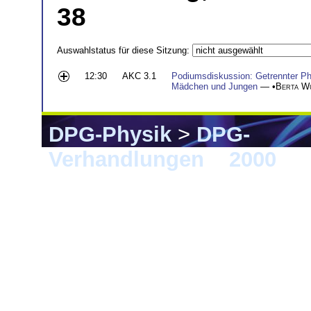
38
Auswahlstatus für diese Sitzung:
12:30
AKC 3.1
Podiumsdiskussion: Getrennter Phys
Mädchen und Jungen
— •
Berta W
DPG-Physik
>
DPG-
Verhandlungen
>
2000
> 