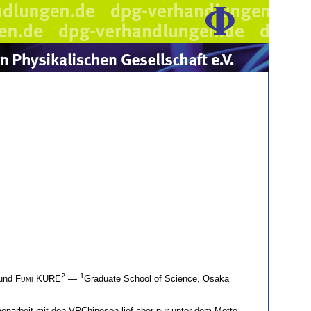
2
1
und
Fumi KURE
—
Graduate School of Science, Osaka
menarbeit mit den VRChinesen lief aber nur unter dem Motto,