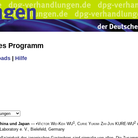
hes Programm
oads
|
Hilfe
1
2
hina und Japan
— •
Victor Wei-Keh WU
,
Curie Yukimi Zhi-Jun KURE-WU
Laboratory e. V., Bielefeld, Germany
Großzügigkeit des japanischen Gastgebers sind einmalig von allen. Die Zusam