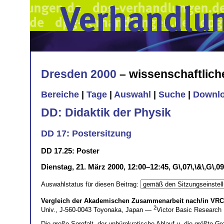
Dresden 2000
– wissenschaftlic
Bereiche
|
Tage
|
Auswahl
|
Suche
|
Downl
DD: Didaktik der Physik
DD 17: Postersitzung
DD 17.25: Poster
Dienstag, 21. März 2000, 12:00–12:45, G\,07\,\&\,G\,09
Auswahlstatus für diesen Beitrag:
Vergleich der Akademischen Zusammenarbeit nach/in VRC
2
Univ., J-560-0043 Toyonaka, Japan —
Victor Basic Research 
Die große Sorgfalt, der unbürokratische Ablauf u. die größte 