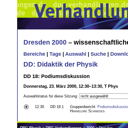
Dresden 2000
– wissenschaftlic
Bereiche
|
Tage
|
Auswahl
|
Suche
|
Downl
DD: Didaktik der Physik
DD 18: Podiumsdiskussion
Donnerstag, 23. März 2000, 12:30–13:30, T Phys
Auswahlstatus für diese Sitzung:
12:30
DD 18.1
Gruppenbericht:
Podiumsdiskussion
Hannelore Schwedes
DPG-Physik
>
DPG-Verhandlungen
>
2000
> Dresden