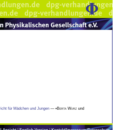
rricht für Mädchen und Jungen
— •
Berta Wurz
und
l-Ansicht
|
English Version
|
Kontakt/Impressum/Datenschutz