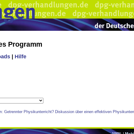
hes Programm
oads
|
Hilfe
: Getrennter Physikunterricht? Diskussion über einen effektiven Physikunte
100%
|
Mobi