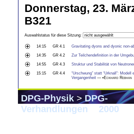
Donnerstag, 23. Mär
B321
Auswahlstatus für diese Sitzung:
14:15
GR 4.1
Gravitating dyons and dyonic non-ab
14:35
GR 4.2
Zur Teilchendefinition in der Umge
14:55
GR 4.3
Struktur und Stabilität von Neutron
15:15
GR 4.4
“Urschwung” statt “Urknall”: Modell 
Vergangenheit
— •
Eckhard Rebhan
DPG-Physik
>
DPG-
Verhandlungen
>
2000
> 