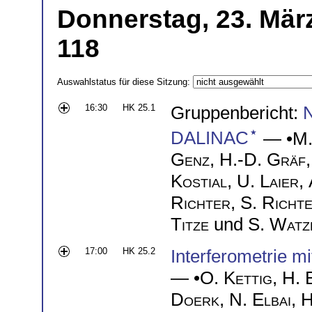
Donnerstag, 23. März
118
Auswahlstatus für diese Sitzung:
16:30
HK 25.1
Gruppenbericht:
N
⋆
DALINAC
— •
M.
Genz
,
H.-D. Gräf
Kostial
,
U. Laier
,
Richter
,
S. Richt
Titze
und
S. Watz
17:00
HK 25.2
Interferometrie mi
— •
O. Kettig
,
H. 
Doerk
,
N. Elbai
,
H