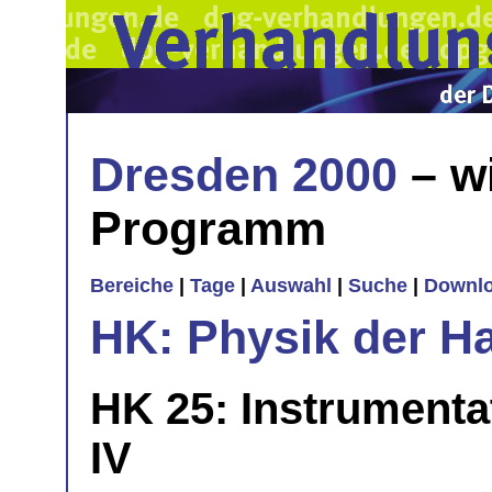
Dresden 2000
– w
Programm
Bereiche
|
Tage
|
Auswahl
|
Suche
|
Downl
HK: Physik der H
HK 25: Instrument
IV