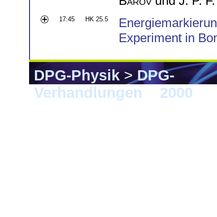
Barov
und
J. P. F
17:45
HK 25.5
Energiemarkierun
Experiment in Bo
DPG-Physik
>
DPG-
Verhandlungen
>
2000
> 