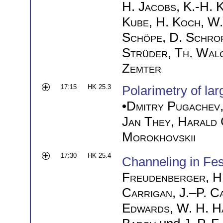
H. Jacobs
,
K.-H. K
Kube
,
H. Koch
,
W.
Schöpe
,
D. Schro
Strüder
,
Th. Wal
Zemter
17:15
HK 25.3
Polarimetry of la
•
Dmitry Pugachev
Jan They
,
Harald 
Morokhovskii
17:30
HK 25.4
Channeling in Fe
Freudenberger
,
H
Carrigan
,
J.–P. C
Edwards
,
W. H. H