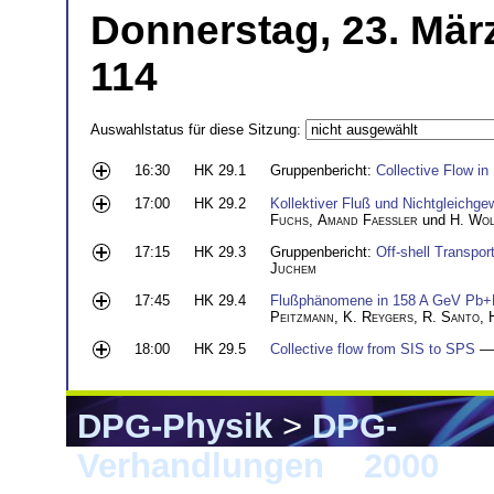
Donnerstag, 23. März
114
Auswahlstatus für diese Sitzung:
16:30
HK 29.1
Gruppenbericht:
Collective Flow in
17:00
HK 29.2
Kollektiver Fluß und Nichtgleichge
Fuchs
,
Amand Faessler
und
H. Wol
17:15
HK 29.3
Gruppenbericht:
Off-shell Transpo
Juchem
17:45
HK 29.4
Flußphänomene in 158 A GeV Pb+
Peitzmann
,
K. Reygers
,
R. Santo
,
18:00
HK 29.5
Collective flow from SIS to SPS
—
DPG-Physik
>
DPG-
Verhandlungen
>
2000
> 