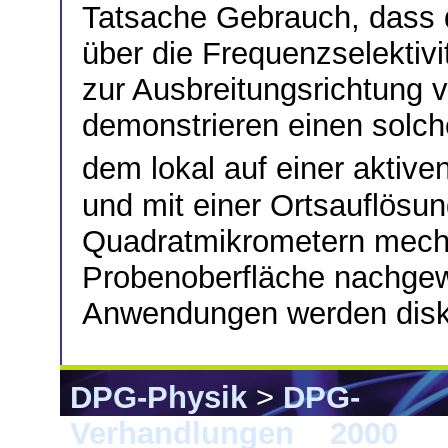
Tatsache Gebrauch, dass d
über die Frequenzselektivi
zur Ausbreitungsrichtung 
demonstrieren einen solch
dem lokal auf einer aktiv
und mit einer Ortsauflösu
Quadratmikrometern mech
Probenoberfläche nachge
Anwendungen werden disku
DPG-Physik
>
DPG-
Verhandlungen
>
2000
> 