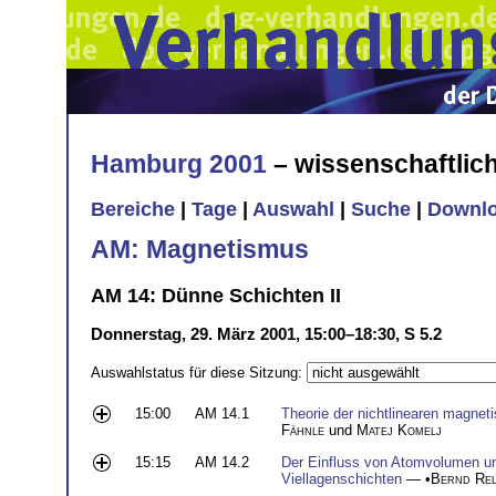
Hamburg 2001
– wissenschaftli
Bereiche
|
Tage
|
Auswahl
|
Suche
|
Downl
AM: Magnetismus
AM 14: Dünne Schichten II
Donnerstag, 29. März 2001, 15:00–18:30, S 5.2
Auswahlstatus für diese Sitzung:
15:00
AM 14.1
Theorie der nichtlinearen magnet
Fähnle
und
Matej Komelj
15:15
AM 14.2
Der Einfluss von Atomvolumen un
Viellagenschichten
— •
Bernd Rel