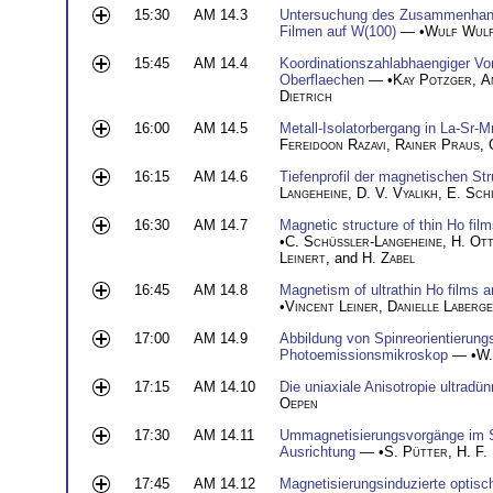
15:30
AM 14.3
Untersuchung des Zusammenhang
Filmen auf W(100)
— •
Wulf Wulf
15:45
AM 14.4
Koordinationszahlabhaengiger Vo
Oberflaechen
— •
Kay Potzger
,
A
Dietrich
16:00
AM 14.5
Metall-Isolatorbergang in La-Sr-
Fereidoon Razavi
,
Rainer Praus
,
16:15
AM 14.6
Tiefenprofil der magnetischen St
Langeheine
,
D. V. Vyalikh
,
E. Sch
16:30
AM 14.7
Magnetic structure of thin Ho fil
•
C. Sch
ü
ß
ler-Langeheine
,
H. Ot
Leinert
, and
H. Zabel
16:45
AM 14.8
Magnetism of ultrathin Ho films a
•
Vincent Leiner
,
Danielle Laberge
17:00
AM 14.9
Abbildung von Spinreorientierun
Photoemissionsmikroskop
— •
W.
17:15
AM 14.10
Die uniaxiale Anisotropie ultradü
Oepen
17:30
AM 14.11
Ummagnetisierungsvorgänge im Sp
Ausrichtung
— •
S. Pütter
,
H. F.
17:45
AM 14.12
Magnetisierungsinduzierte optis