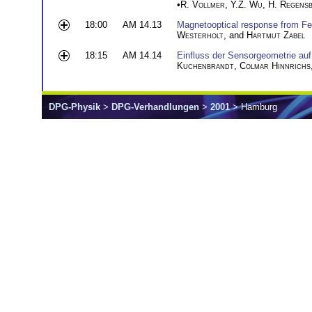
•
R. Vollmer
,
Y.Z. Wu
,
H. Regens
18:00
AM 14.13
Magnetooptical response from Fe
Westerholt
, and
Hartmut Zabel
18:15
AM 14.14
Einfluss der Sensorgeometrie au
Kuchenbrandt
,
Colmar Hinnrichs
DPG-Physik
>
DPG-Verhandlungen
>
2001
> Hamburg