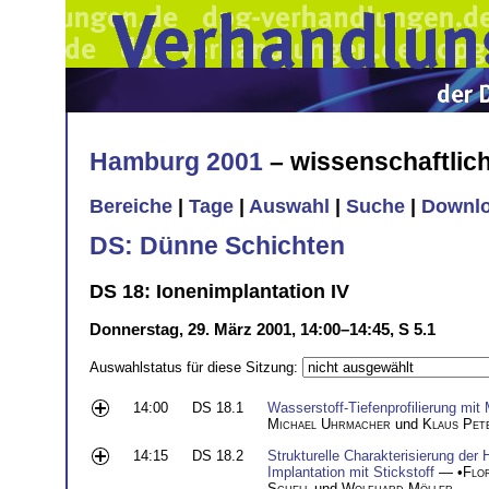
Hamburg 2001
– wissenschaftli
Bereiche
|
Tage
|
Auswahl
|
Suche
|
Downl
DS: Dünne Schichten
DS 18: Ionenimplantation IV
Donnerstag, 29. März 2001, 14:00–14:45, S 5.1
Auswahlstatus für diese Sitzung:
14:00
DS 18.1
Wasserstoff-Tiefenprofilierung mi
Michael Uhrmacher
und
Klaus Pete
14:15
DS 18.2
Strukturelle Charakterisierung de
Implantation mit Stickstoff
— •
Flo
Schell
und
Wolfhard Möller