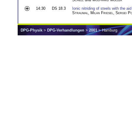
14:30
DS 18.3
Ionic nitriding of steels with the ai
Straumal
,
Milan Friesel
,
Sergei Po
DPG-Physik
>
DPG-Verhandlungen
>
2001
> Hamburg