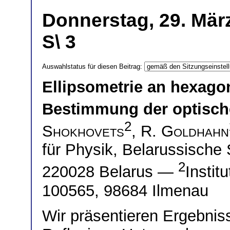
Donnerstag, 29. Mär
S\ 3
Auswahlstatus für diesen Beitrag:
Ellipsometrie an hexagon
Bestimmung der optisch
2
Shokhovets
,
R. Goldhahn
für Physik, Belarussische 
2
220028 Belarus —
Instit
100565, 98684 Ilmenau
Wir präsentieren Ergebnis