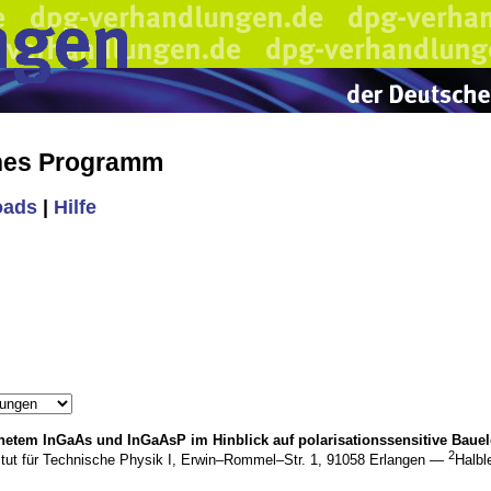
ches Programm
oads
|
Hilfe
dnetem
InGaAs
und
InGaAsP
im Hinblick auf polarisationssensitive Ba
2
titut für Technische Physik I, Erwin–Rommel–Str. 1, 91058 Erlangen —
Halbl