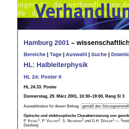
Hamburg 2001
– wissenschaftli
Bereiche
|
Tage
|
Auswahl
|
Suche
|
Downl
HL: Halbleiterphysik
HL 24: Poster II
HL 24.33: Poster
Donnerstag, 29. März 2001, 10:30–19:00, Rang S\ 3
Auswahlstatus für diesen Beitrag:
Optische und elektrooptische Charakterisierung von geor
1
2
2
1
1
P. Kiesel
,
P. Velling
,
S. Neumann
und
G.H. Döhler
—
Ins
Duisburg