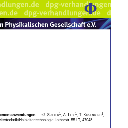
1
1
1
uelementanwendungen
— •
J. Spieler
,
A. Lese
,
T. Kippenberg
,
eitertechnik/Halbleitertechnologie,Lotharstr. 55 LT, 47048