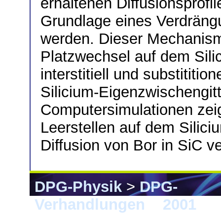
erhaltenen Diffusionsprofil
Grundlage eines Verdrän
werden. Dieser Mechanism
Platzwechsel auf dem Sili
interstitiell und substititio
Silicium-Eigenzwischengitt
Computersimulationen zei
Leerstellen auf dem Siliciu
Diffusion von Bor in SiC v
DPG-Physik
>
DPG-
Verhandlungen
>
2001
> 