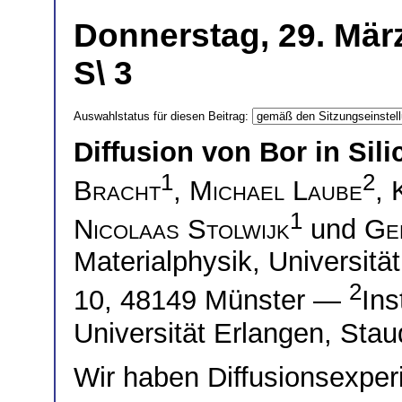
Donnerstag, 29. Mär
S\ 3
Auswahlstatus für diesen Beitrag:
Diffusion von Bor in Sil
1
2
Bracht
,
Michael Laube
,
1
Nicolaas Stolwijk
und
Ge
Materialphysik, Universit
2
10, 48149 Münster —
Ins
Universität Erlangen, Stau
Wir haben Diffusionsexper