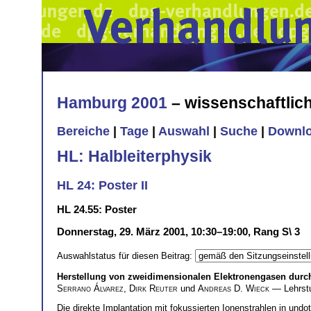
Hamburg 2001
– wissenschaftli
Bereiche
|
Tage
|
Auswahl
|
Suche
|
Downl
HL: Halbleiterphysik
HL 24: Poster II
HL 24.55: Poster
Donnerstag, 29. März 2001, 10:30–19:00, Rang S\ 3
Auswahlstatus für diesen Beitrag:
Herstellung von zweidimensionalen Elektronengasen durch
Serrano Álvarez
,
Dirk Reuter
und
Andreas D. Wieck
— Lehrstu
Die direkte Implantation mit fokussierten Ionenstrahlen in und