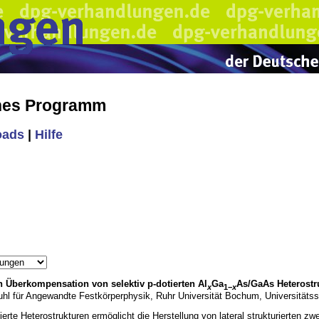
ches Programm
oads
|
Hilfe
 Überkompensation von selektiv p-dotierten Al
Ga
As/GaAs Heterostr
x
1−
x
hl für Angewandte Festkörperphysik, Ruhr Universität Bochum, Universitäts
otierte Heterostrukturen ermöglicht die Herstellung von lateral strukturierte