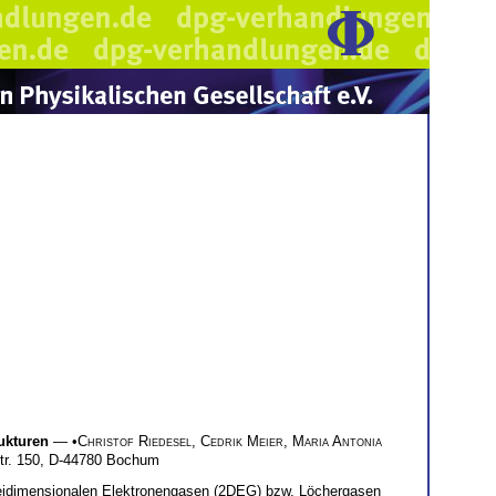
ukturen
— •
Christof Riedesel
,
Cedrik Meier
,
Maria Antonia
str. 150, D-44780 Bochum
n zweidimensionalen Elektronengasen (2DEG) bzw. Löchergasen