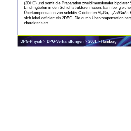
(2DHG) und somit die Präparation zweidimensionaler bipolarer
Eindringtiefen in den Schichtstrukturen haben, kann bei gleich
Überkompensation von selektiv C-dotierten Al
Ga
As/GaAs He
x
1−
x
sich lokal definiert ein 2DEG. Die durch Überkompensation he
charakterisiert.
DPG-Physik
>
DPG-Verhandlungen
>
2001
> Hamburg