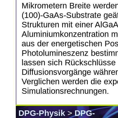
Mikrometern Breite werde
(100)-GaAs-Substrate geä
Strukturen mit einer AlGaA
Aluminiumkonzentration mi
aus der energetischen Pos
Photolumineszenz bestimm
lassen sich Rückschlüsse a
Diffusionsvorgänge währe
Verglichen werden die exp
Simulationsrechnungen.
DPG-Physik
>
DPG-