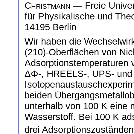
Christmann
— Freie Univers
für Physikalische und The
14195 Berlin
Wir haben die Wechselwir
(210)-Oberflächen von Nic
Adsorptionstemperaturen v
ΔΦ-, HREELS-, UPS- und
Isotopenaustauschexperim
beiden Übergangsmetallob
unterhalb von 100 K eine 
Wasserstoff. Bei 100 K ad
drei Adsorptionszuständen.