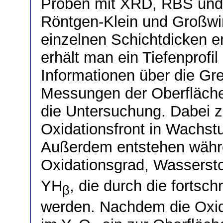
Proben mit XRD, RBS und 
Röntgen-Klein und Großwi
einzelnen Schichtdicken 
erhält man ein Tiefenprofi
Informationen über die Gre
Messungen der Oberfläche
die Untersuchung. Dabei ze
Oxidationsfront in Wachstum
Außerdem entstehen währe
Oxidationsgrad, Wasserst
YH
, die durch die fortsc
β
werden. Nachdem die Oxida