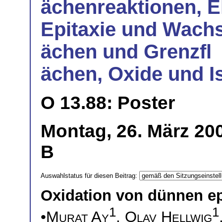
ächenreaktionen, E
Epitaxie und Wachs
ächen und Grenzfl
ächen, Oxide und I
O 13.88: Poster
Montag, 26. März 200
B
Auswahlstatus für diesen Beitrag:
Oxidation von dünnen ep
1
1
•
Murat Ay
,
Olav Hellwig