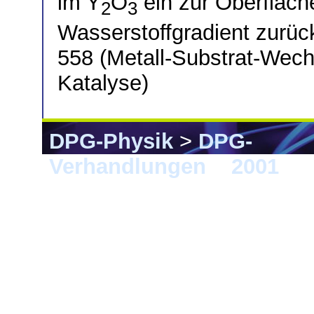
im Y
O
ein zur Oberfläc
2
3
Wasserstoffgradient zurü
558 (Metall-Substrat-Wech
Katalyse)
DPG-Physik
>
DPG-
Verhandlungen
>
2001
> 