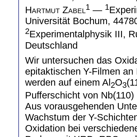
1
1
Hartmut Zabel
—
Experi
Universität Bochum, 4478
2
Experimentalphysik III, 
Deutschland
Wir untersuchen das Oxida
epitaktischen Y-Filmen an 
werden auf einem Al
O
(1
2
3
Pufferschicht von Nb(110) 
Aus vorausgehenden Unters
Wachstum der Y-Schichten
Oxidation bei verschiede