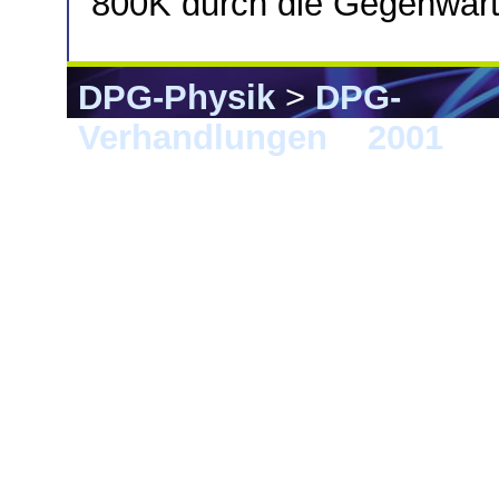
800K durch die Gegenwart
DPG-Physik
>
DPG-
Verhandlungen
>
2001
> 