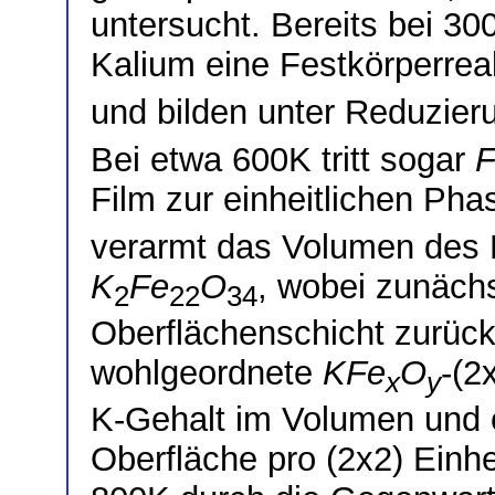
untersucht. Bereits bei 3
Kalium eine Festkörperrea
und bilden unter Reduzie
Bei etwa 600K tritt sogar
F
Film zur einheitlichen Ph
verarmt das Volumen des F
K
Fe
O
, wobei zunäch
2
22
34
Oberflächenschicht zurückb
wohlgeordnete
KFe
O
-(2
x
y
K-Gehalt im Volumen und 
Oberfläche pro (2x2) Einhe