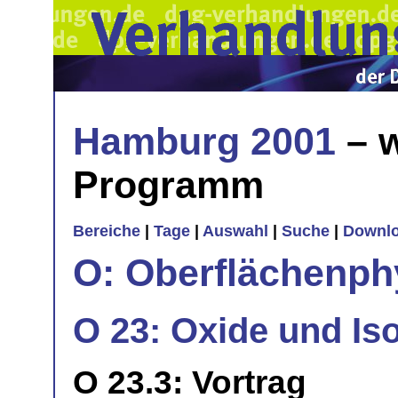
Hamburg 2001
– w
Programm
Bereiche
|
Tage
|
Auswahl
|
Suche
|
Downl
O: Oberflächenph
O 23: Oxide und Iso
O 23.3: Vortrag