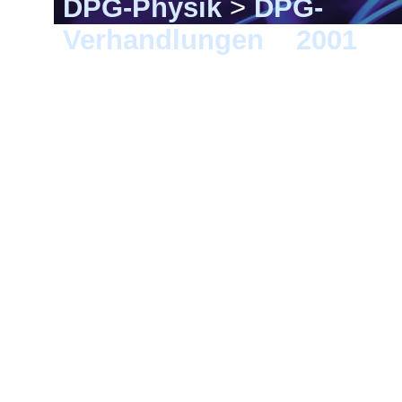
DPG-Physik
>
DPG-
Verhandlungen
>
2001
> 