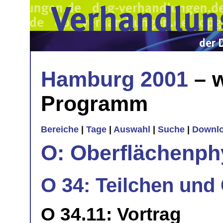
Hamburg 2001
– w
Programm
Bereiche
|
Tage
|
Auswahl
|
Suche
|
Downl
O: Oberflächenph
O 34: Teilchen und C
O 34.11: Vortrag