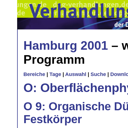
Hamburg 2001
– w
Programm
Bereiche
|
Tage
|
Auswahl
|
Suche
|
Downl
O: Oberflächenph
O 9: Organische D
Festkörper