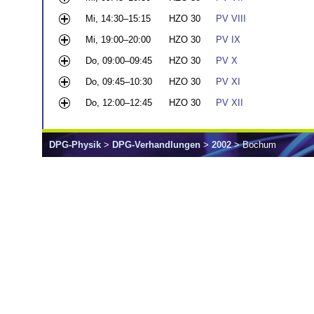
Mi, 14:30–15:15
HZO 30
PV VIII
Mi, 19:00–20:00
HZO 30
PV IX
Do, 09:00–09:45
HZO 30
PV X
Do, 09:45–10:30
HZO 30
PV XI
Do, 12:00–12:45
HZO 30
PV XII
DPG-Physik
>
DPG-Verhandlungen
>
2002
> Bochum