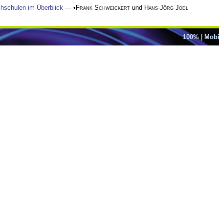
hschulen im Überblick
— •
Frank Schweickert
und
Hans-Jörg Jodl
100%
|
Mobi