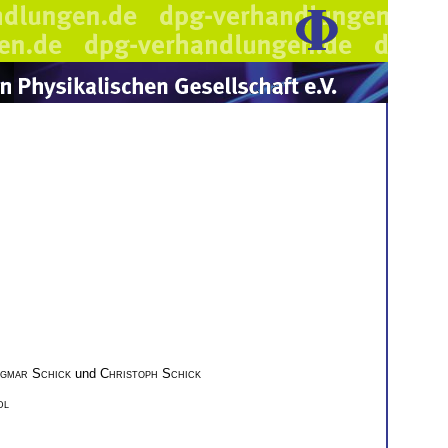
gmar Schick
und
Christoph Schick
dl