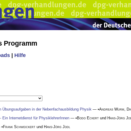
es Programm
oads
|
Hilfe
en Übungsaufgaben in der Nebenfachausbildung Physik
— •
Andreas Wurm
,
Da
Ein Internetdienst für PhysiklehrerInnen
— •
Bodo Eckert
und
Hans-Jörg Jo
 •
Frank Schweickert
und
Hans-Jörg Jodl