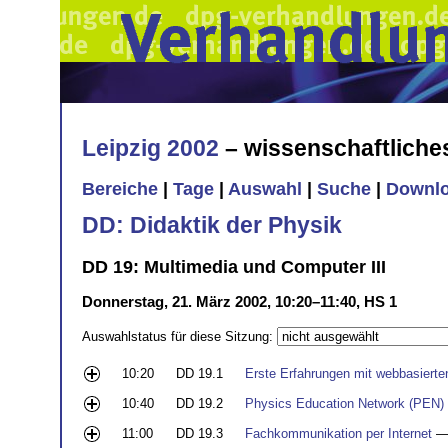
Leipzig 2002
– wissenschaftlich
Bereiche
|
Tage
|
Auswahl
|
Suche
|
Downl
DD: Didaktik der Physik
DD 19: Multimedia und Computer III
Donnerstag, 21. März 2002, 10:20–11:40, HS 1
Auswahlstatus für diese Sitzung:
10:20
DD 19.1
Erste Erfahrungen mit webbasiert
10:40
DD 19.2
Physics Education Network (PEN) - 
11:00
DD 19.3
Fachkommunikation per Internet
—