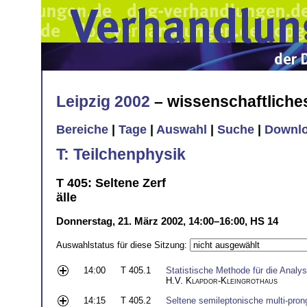
Leipzig 2002
– wissenschaftlich
Bereiche
|
Tage
|
Auswahl
|
Suche
|
Downl
T: Teilchenphysik
T 405: Seltene Zerf
älle
Donnerstag, 21. März 2002, 14:00–16:00, HS 14
Auswahlstatus für diese Sitzung:
14:00
T 405.1
Statistische Methode für die Analys
H.V. Klapdor-Kleingrothaus
14:15
T 405.2
Seltene semileptonische multi-pron