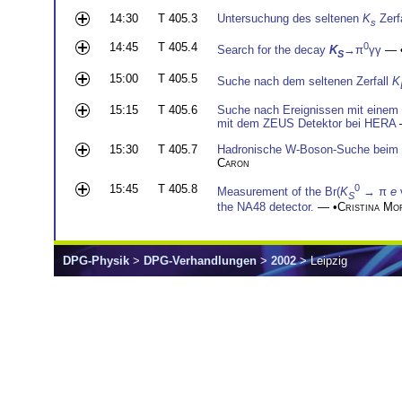
14:30
T 405.3
Untersuchung des seltenen
K
Zerf
s
14:45
T 405.4
0
Search for the decay
K
→π
γγ
— 
S
15:00
T 405.5
Suche nach dem seltenen Zerfall
K
15:15
T 405.6
Suche nach Ereignissen mit einem 
mit dem ZEUS Detektor bei HERA
15:30
T 405.7
Hadronische W-Boson-Suche beim 
Caron
15:45
T 405.8
0
Measurement of the Br(
K
→ π
e
S
the NA48 detector.
— •
Cristina Mo
DPG-Physik
>
DPG-Verhandlungen
>
2002
> Leipzig