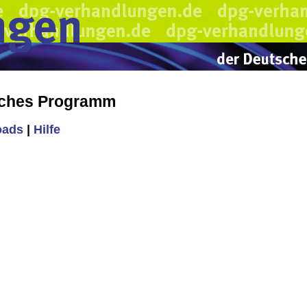
iches Programm
oads
|
Hilfe