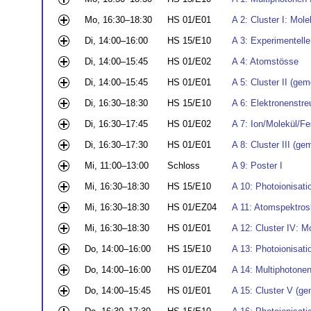
Mo, 16:30–18:30
HS 01/E01
A 2: Cluster I: Mo
Di, 14:00–16:00
HS 15/E10
A 3: Experimentelle
Di, 14:00–15:45
HS 01/E02
A 4: Atomstösse
Di, 14:00–15:45
HS 01/E01
A 5: Cluster II (g
Di, 16:30–18:30
HS 15/E10
A 6: Elektronenstre
Di, 16:30–17:45
HS 01/E02
A 7: Ion/Molekül/F
Di, 16:30–17:30
HS 01/E01
A 8: Cluster III (g
Mi, 11:00–13:00
Schloss
A 9: Poster I
Mi, 16:30–18:30
HS 15/E10
A 10: Photoionisat
Mi, 16:30–18:30
HS 01/EZ04
A 11: Atomspektros
Mi, 16:30–18:30
HS 01/E01
A 12: Cluster IV: M
Do, 14:00–16:00
HS 15/E10
A 13: Photoionisat
Do, 14:00–16:00
HS 01/EZ04
A 14: Multiphotonen 
Do, 14:00–15:45
HS 01/E01
A 15: Cluster V (g