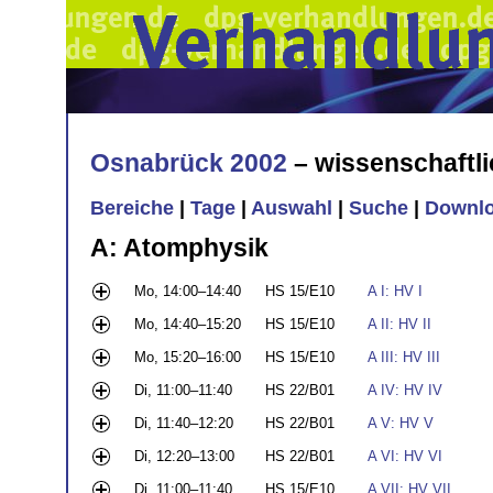
Osnabrück 2002
– wissenschaftl
Bereiche
|
Tage
|
Auswahl
|
Suche
|
Downl
A: Atomphysik
Mo, 14:00–14:40
HS 15/E10
A I: HV I
Mo, 14:40–15:20
HS 15/E10
A II: HV II
Mo, 15:20–16:00
HS 15/E10
A III: HV III
Di, 11:00–11:40
HS 22/B01
A IV: HV IV
Di, 11:40–12:20
HS 22/B01
A V: HV V
Di, 12:20–13:00
HS 22/B01
A VI: HV VI
Di, 11:00–11:40
HS 15/E10
A VII: HV VII