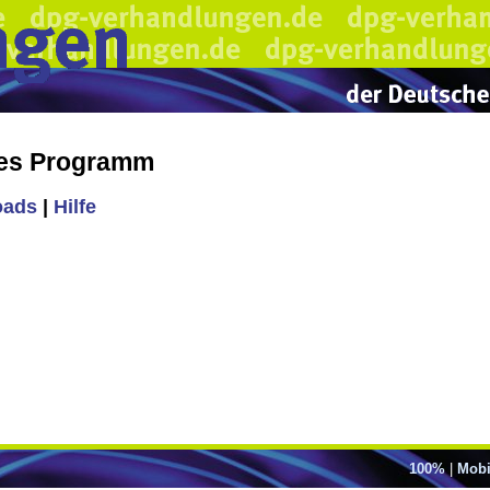
hes Programm
oads
|
Hilfe
100%
|
Mobi