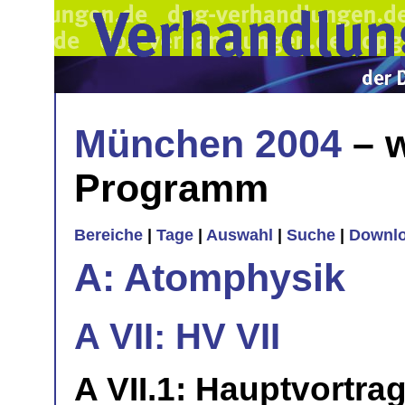
München 2004
– w
Programm
Bereiche
|
Tage
|
Auswahl
|
Suche
|
Downl
A: Atomphysik
A VII: HV VII
A VII.1: Hauptvortra