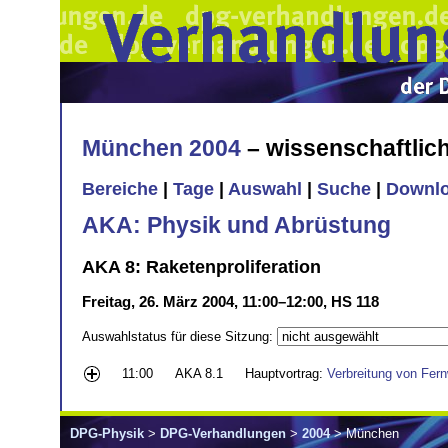
München 2004
– wissenschaftli
Bereiche
|
Tage
|
Auswahl
|
Suche
|
Downl
AKA: Physik und Abrüstung
AKA 8: Raketenproliferation
Freitag, 26. März 2004, 11:00–12:00, HS 118
Auswahlstatus für diese Sitzung:
11:00
AKA 8.1
Hauptvortrag:
Verbreitung von Fern
DPG-Physik
>
DPG-Verhandlungen
>
2004
> München