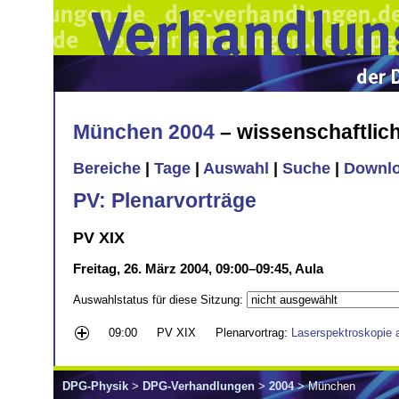
München 2004
– wissenschaftli
Bereiche
|
Tage
|
Auswahl
|
Suche
|
Downl
PV: Plenarvorträge
PV XIX
Freitag, 26. März 2004, 09:00–09:45, Aula
Auswahlstatus für diese Sitzung:
09:00
PV XIX
Plenarvortrag:
Laserspektroskopie 
DPG-Physik
>
DPG-Verhandlungen
>
2004
> München