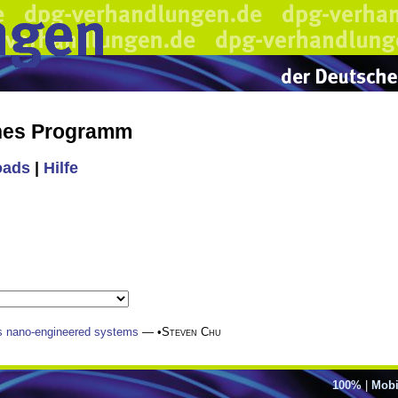
ches Programm
oads
|
Hilfe
s nano-engineered systems
— •
Steven Chu
100%
|
Mobi