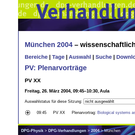
München 2004
– wissenschaftli
Bereiche
|
Tage
|
Auswahl
|
Suche
|
Downl
PV: Plenarvorträge
PV XX
Freitag, 26. März 2004, 09:45–10:30, Aula
Auswahlstatus für diese Sitzung:
09:45
PV XX
Plenarvortrag:
Biological systems a
DPG-Physik
>
DPG-Verhandlungen
>
2004
> München